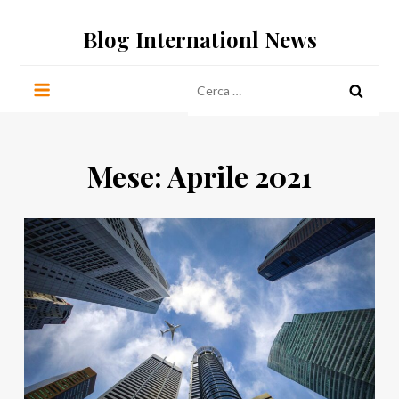
Salta
Blog Internationl News
al
contenuto
Ricerca
per:
Mese:
Aprile 2021