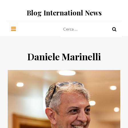
Salta
Blog Internationl News
al
contenuto
Ricerca
per:
Daniele Marinelli