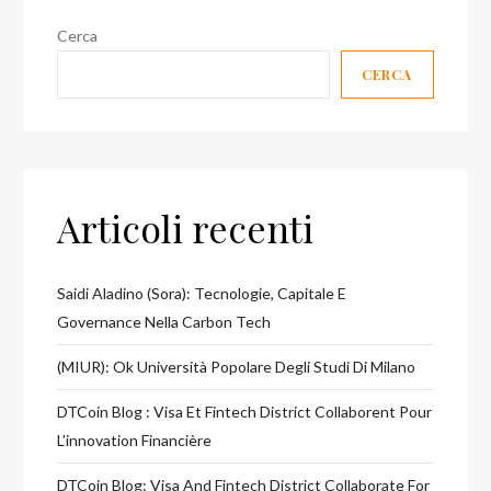
Gianluigi
Cerca
Rosafio
CERCA
e
Guido
Delle
Piane!
Articoli recenti
Saidi Aladino (Sora): Tecnologie, Capitale E
Governance Nella Carbon Tech
(MIUR): Ok Università Popolare Degli Studi Di Milano
DTCoin Blog : Visa Et Fintech District Collaborent Pour
L’innovation Financière
DTCoin Blog: Visa And Fintech District Collaborate For