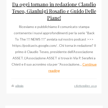
Da oggi tornano in redazione Claudio
Teseo, Gianluigi Rosafio e Guido Delle
Piane!
Riceviamo e pubblichiamo il comunicato stampa
contenente i nuovi approfondimenti per la serie “Back
To The !!! NEWS !!!” avviata sul nostro podcast >>>
https://podcasts.google.com/ . Chi torna in redazione? Il
primo è Claudio Teseo, presidente dell’Associazione
ASSET. L’Associazione ASSET si trova in Via P. Serafini a
Chieti e il suo acronimo sta per “Associazione…
Continue
Da
reading
oggi
tornano
di:
admin
in
redazione
Claudio
Teseo,