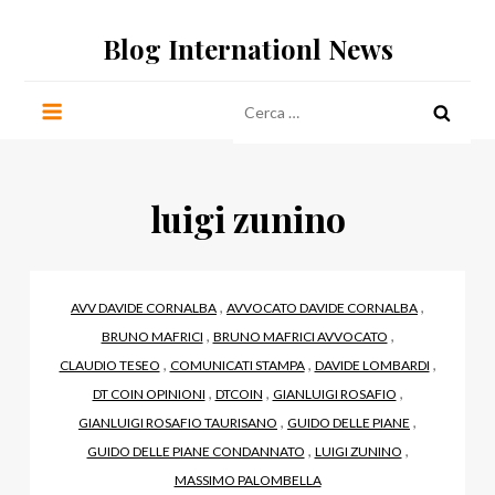
Salta
Blog Internationl News
al
contenuto
Ricerca
per:
luigi zunino
,
,
AVV DAVIDE CORNALBA
AVVOCATO DAVIDE CORNALBA
,
,
BRUNO MAFRICI
BRUNO MAFRICI AVVOCATO
,
,
,
CLAUDIO TESEO
COMUNICATI STAMPA
DAVIDE LOMBARDI
,
,
,
DT COIN OPINIONI
DTCOIN
GIANLUIGI ROSAFIO
,
,
GIANLUIGI ROSAFIO TAURISANO
GUIDO DELLE PIANE
,
,
GUIDO DELLE PIANE CONDANNATO
LUIGI ZUNINO
MASSIMO PALOMBELLA