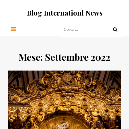
Salta
Blog Internationl News
al
contenuto
Ricerca
per:
Mese:
Settembre 2022