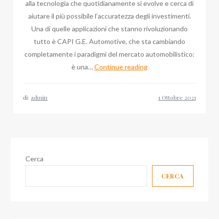
alla tecnologia che quotidianamente si evolve e cerca di
aiutare il più possibile l’accuratezza degli investimenti.
Una di quelle applicazioni che stanno rivoluzionando
tutto è CAPI G.E. Automotive, che sta cambiando
completamente i paradigmi del mercato automobilistico:
Quei
è una…
Continue reading
terreni
del
di:
admin
digitale
con
Emanuele
Forte
4.0
Cerca
a
CERCA
Borgarello
in
Pavia