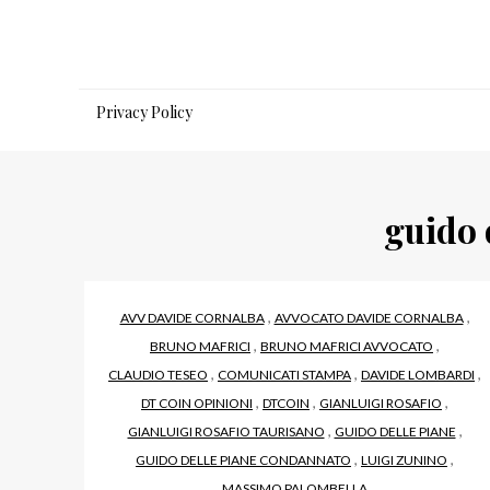
Salta
al
contenuto
Privacy Policy
guido 
,
,
AVV DAVIDE CORNALBA
AVVOCATO DAVIDE CORNALBA
,
,
BRUNO MAFRICI
BRUNO MAFRICI AVVOCATO
,
,
,
CLAUDIO TESEO
COMUNICATI STAMPA
DAVIDE LOMBARDI
,
,
,
DT COIN OPINIONI
DTCOIN
GIANLUIGI ROSAFIO
,
,
GIANLUIGI ROSAFIO TAURISANO
GUIDO DELLE PIANE
,
,
GUIDO DELLE PIANE CONDANNATO
LUIGI ZUNINO
MASSIMO PALOMBELLA