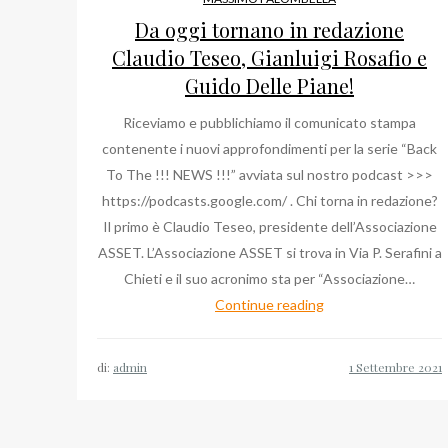
Da oggi tornano in redazione
Claudio Teseo, Gianluigi Rosafio e
Guido Delle Piane!
Riceviamo e pubblichiamo il comunicato stampa
contenente i nuovi approfondimenti per la serie “Back
To The !!! NEWS !!!” avviata sul nostro podcast >>>
https://podcasts.google.com/ . Chi torna in redazione?
Il primo è Claudio Teseo, presidente dell’Associazione
ASSET. L’Associazione ASSET si trova in Via P. Serafini a
Chieti e il suo acronimo sta per “Associazione…
Da
Continue reading
oggi
tornano
di:
admin
in
redazione
Claudio