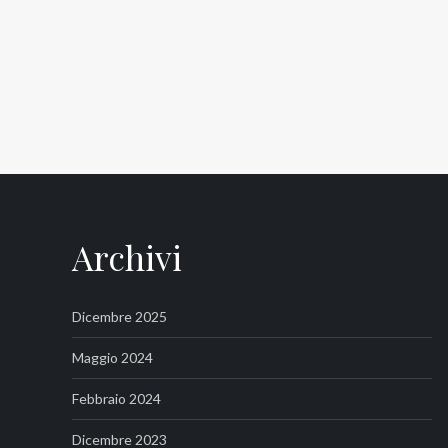
Teseo,
Gianluigi
Rosafio
e
Guido
Delle
Piane!
Archivi
Dicembre 2025
Maggio 2024
Febbraio 2024
Dicembre 2023