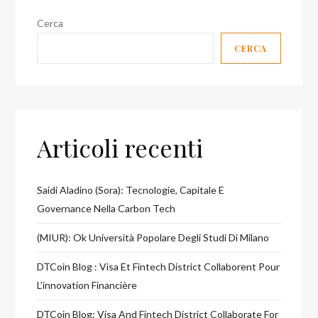
Gianluigi
Cerca
Rosafio
CERCA
e
Guido
Delle
Piane!
Articoli recenti
Saidi Aladino (Sora): Tecnologie, Capitale E
Governance Nella Carbon Tech
(MIUR): Ok Università Popolare Degli Studi Di Milano
DTCoin Blog : Visa Et Fintech District Collaborent Pour
L’innovation Financière
DTCoin Blog: Visa And Fintech District Collaborate For