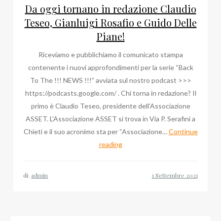
Da oggi tornano in redazione Claudio
Teseo, Gianluigi Rosafio e Guido Delle
Piane!
Riceviamo e pubblichiamo il comunicato stampa
contenente i nuovi approfondimenti per la serie “Back
To The !!! NEWS !!!” avviata sul nostro podcast >>>
https://podcasts.google.com/ . Chi torna in redazione? Il
primo è Claudio Teseo, presidente dell’Associazione
ASSET. L’Associazione ASSET si trova in Via P. Serafini a
Chieti e il suo acronimo sta per “Associazione…
Continue
Da
reading
oggi
tornano
di:
admin
in
redazione
Claudio
Teseo,