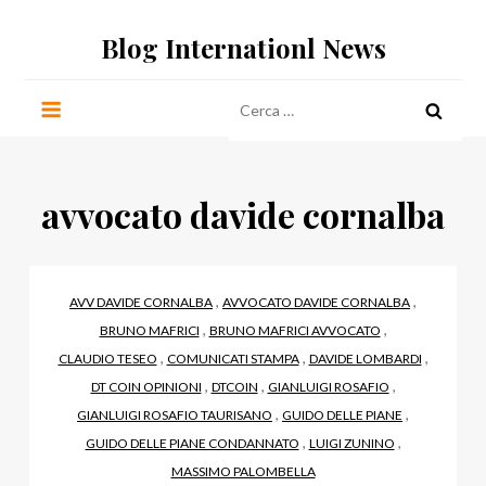
Salta
Blog Internationl News
al
contenuto
Ricerca
per:
avvocato davide cornalba
,
,
AVV DAVIDE CORNALBA
AVVOCATO DAVIDE CORNALBA
,
,
BRUNO MAFRICI
BRUNO MAFRICI AVVOCATO
,
,
,
CLAUDIO TESEO
COMUNICATI STAMPA
DAVIDE LOMBARDI
,
,
,
DT COIN OPINIONI
DTCOIN
GIANLUIGI ROSAFIO
,
,
GIANLUIGI ROSAFIO TAURISANO
GUIDO DELLE PIANE
,
,
GUIDO DELLE PIANE CONDANNATO
LUIGI ZUNINO
MASSIMO PALOMBELLA