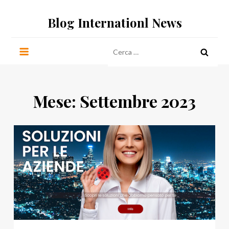
Salta
Blog Internationl News
al
contenuto
Ricerca
per:
Mese:
Settembre 2023