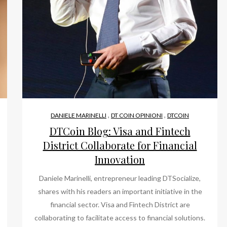
,
,
DANIELE MARINELLI
DT COIN OPINIONI
DTCOIN
DTCoin Blog: Visa and Fintech
District Collaborate for Financial
Innovation
Daniele Marinelli, entrepreneur leading DTSocialize,
shares with his readers an important initiative in the
financial sector. Visa and Fintech District are
collaborating to facilitate access to financial solutions.