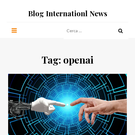
Salta
Blog Internationl News
al
contenuto
Ricerca
per:
Tag:
openai