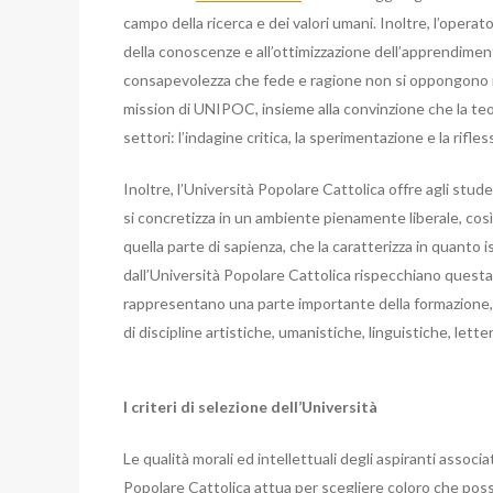
campo della ricerca e dei valori umani. Inoltre, l’opera
della conoscenze e all’ottimizzazione dell’apprendimento
consapevolezza che fede e ragione non si oppongono ma 
mission di UNIPOC, insieme alla convinzione che la teolo
settori: l’indagine critica, la sperimentazione e la rifle
Inoltre, l’Università Popolare Cattolica offre agli stu
si concretizza in un ambiente pienamente liberale, così
quella parte di sapienza, che la caratterizza in quanto 
dall’Università Popolare Cattolica rispecchiano questa ca
rappresentano una parte importante della formazione,
di discipline artistiche, umanistiche, linguistiche, letter
I criteri di selezione dell’Università
Le qualità morali ed intellettuali degli aspiranti assoc
Popolare Cattolica attua per scegliere coloro che poss