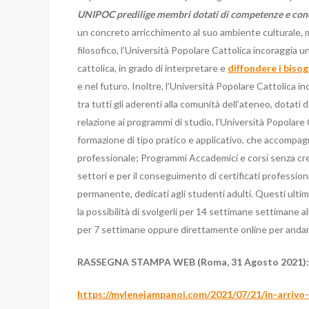
UNIPOC predilige membri dotati di competenze e conos
un concreto arricchimento al suo ambiente culturale, mo
filosofico, l’Università Popolare Cattolica incoraggia u
cattolica, in grado di interpretare e
diffondere i bisog
e nel futuro. Inoltre, l’Università Popolare Cattolica 
tra tutti gli aderenti alla comunità dell’ateneo, dotati de
relazione ai programmi di studio, l’Università Popolare
formazione di tipo pratico e applicativo, che accompag
professionale; Programmi Accademici e corsi senza credit
settori e per il conseguimento di certificati professio
permanente, dedicati agli studenti adulti. Questi ultimi
la possibilità di svolgerli per 14 settimane settimane al
per 7 settimane oppure direttamente online per andare 
RASSEGNA STAMPA WEB (Roma, 31 Agosto 2021):
https://mylenejampanoi.com/2021/07/21/in-arrivo-