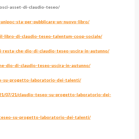
osci-asset-di-claudio-teseo/
unipoc-sta-per-pubblicare-un-nuovo-libro/
il-libro-di-claudio-teseo-talentum-coop-sociale/
mi-resta-che-dio-di-claudio-teseo-uscira-in-autunno/
che-dio-di-claudio-teseo-uscira-in-autunno/
o-su-progetto-laboratorio-dei-talenti/
21/07/21/claudio-teseo-su-progetto-laboratorio-dei-
-teseo-su-progetto-laboratorio-dei-talenti/