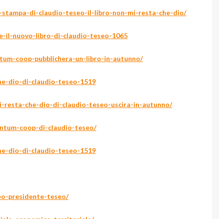
a-stampa-di-claudio-teseo-il-libro-non-mi-resta-che-dio/
e-il-nuovo-libro-di-claudio-teseo-1065
tum-coop-pubblichera-un-libro-in-autunno/
he-dio-di-claudio-teseo-1519
mi-resta-che-dio-di-claudio-teseo-uscira-in-autunno/
entum-coop-di-claudio-teseo/
he-dio-di-claudio-teseo-1519
eo-presidente-teseo/