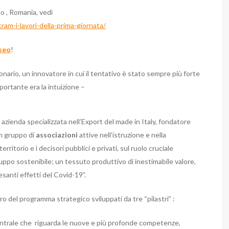
o , Romania, vedi
ram-i-lavori-della-prima-giornata/
seo
!
isionario, un innovatore in cui il tentativo è stato sempre più forte
mportante era la intuizione –
azienda specializzata nell’Export del made in Italy, fondatore
un gruppo di
associazioni
attive nell’istruzione e nella
erritorio e i decisori pubblici e privati, sul ruolo cruciale
iluppo sostenibile; un tessuto produttivo di inestimabile valore,
santi effetti del Covid-19”.
o del programma strategico sviluppati da tre “pilastri” :
ntrale che riguarda le nuove e più profonde competenze,