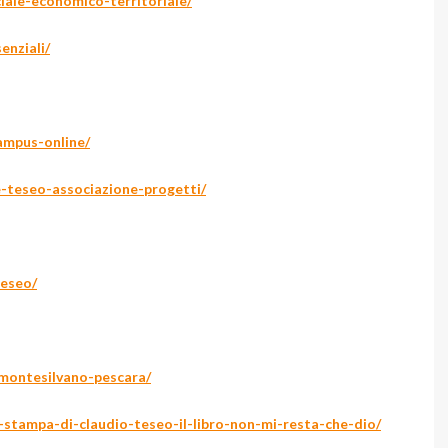
iale-economico-territoriale/
enziali/
ampus-online/
-teseo-associazione-progetti/
teseo/
-montesilvano-pescara/
a-stampa-di-claudio-teseo-il-libro-non-mi-resta-che-dio/