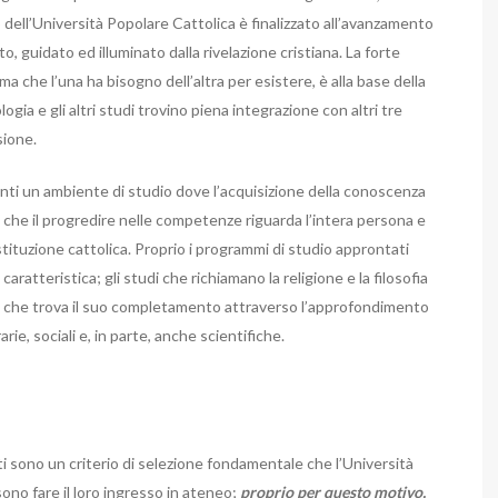
to dell’Università Popolare Cattolica è finalizzato all’avanzamento
, guidato ed illuminato dalla rivelazione cristiana. La forte
che l’una ha bisogno dell’altra per esistere, è alla base della
gia e gli altri studi trovino piena integrazione con altri tre
ssione.
denti un ambiente di studio dove l’acquisizione della conoscenza
 che il progredire nelle competenze riguarda l’intera persona e
istituzione cattolica. Proprio i programmi di studio approntati
ratteristica; gli studi che richiamano la religione e la filosofia
 che trova il suo completamento attraverso l’approfondimento
arie, sociali e, in parte, anche scientifiche.
iati sono un criterio di selezione fondamentale che l’Università
ono fare il loro ingresso in ateneo;
proprio per questo motivo,