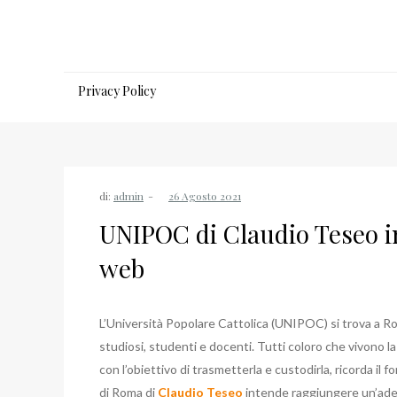
Salta
al
contenuto
Privacy Policy
di:
admin
UNIPOC di Claudio Teseo in
web
L’Università Popolare Cattolica (UNIPOC) si trova a R
studiosi, studenti e docenti. Tutti coloro che vivono la
con l’obiettivo di trasmetterla e custodirla, ricorda il 
di Roma di
Claudio Teseo
intende raggiungere un’adeg