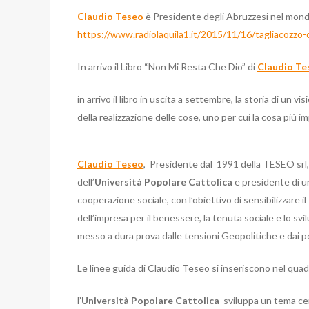
Claudio Teseo
è Presidente degli Abruzzesi nel mond
https://www.radiolaquila1.it/2015/11/16/tagliacozzo-c
In arrivo il Libro “Non Mi Resta Che Dio” di
Claudio Te
in arrivo il libro in uscita a settembre, la storia di un v
della realizzazione delle cose, uno per cui la cosa più i
Claudio Teseo
, Presidente dal 1991 della TESEO srl, 
dell’
Università Popolare Cattolica
e presidente di 
cooperazione sociale, con l’obiettivo di sensibilizzare il t
dell’impresa per il benessere, la tenuta sociale e lo sv
messo a dura prova dalle tensioni Geopolitiche e dai pe
Le linee guida di Claudio Teseo si inseriscono nel quadr
l’
Università Popolare Cattolica
sviluppa un tema ce