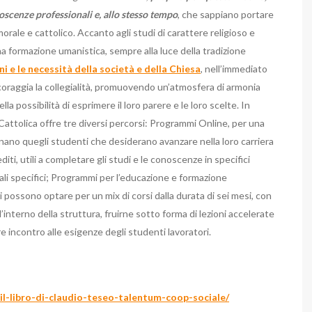
cenze professionali e, allo stesso tempo
, che sappiano portare
rale e cattolico. Accanto agli studi di carattere religioso e
na formazione umanistica, sempre alla luce della tradizione
ni e le necessità della società e della Chiesa
, nell’immediato
incoraggia la collegialità, promuovendo un’atmosfera di armonia
lla possibilità di esprimere il loro parere e le loro scelte. In
 Cattolica offre tre diversi percorsi: Programmi Online, per una
nano quegli studenti che desiderano avanzare nella loro carriera
i, utili a completare gli studi e le conoscenze in specifici
nali specifici; Programmi per l’educazione e formazione
 possono optare per un mix di corsi dalla durata di sei mesi, con
l’interno della struttura, fruirne sotto forma di lezioni accelerate
incontro alle esigenze degli studenti lavoratori.
il-libro-di-claudio-teseo-talentum-coop-sociale/