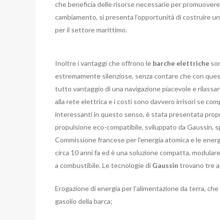
che beneficia delle risorse necessarie per promuovere l
cambiamento, si presenta l’opportunità di costruire un
per il settore marittimo.
Inoltre i vantaggi che offrono le
barche elettriche
son
estremamente silenziose, senza contare che con questo
tutto vantaggio di una navigazione piacevole e rilassan
alla rete elettrica e i costi sono davvero irrisori se com
interessanti in questo senso, è stata presentata propr
propulsione eco-compatibile, sviluppato da Gaussin, spe
Commissione francese per l’energia atomica e le energ
circa 10 anni fa ed è una soluzione compatta, modulare e 
a combustibile. Le tecnologie di
Gaussin
trovano tre a
Erogazione di energia per l’alimentazione da terra, ch
gasolio della barca;