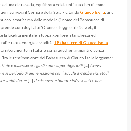
ad una dieta varia, equilibrata ed alcuni “trucchetti” come
fuori, scriveva il Corriere della Sera – citando
Glauco Isella
, uno
asucco, amatissimo dalle modelle (il nome del Babasucco di
prende cura degli altri”) Come si legge sul sito web, il
isce la lucidità mentale, stoppa gonfiore, stanchezza ed
ali e tanta energia e vitalità.
Il Babasucco di Glauco Isella
ta interamente in Italia, è senza zuccheri aggiunti e senza
. Tra le testimonianze del Babasucco di Glauco Isella leggiamo:
ffate e malessere! I gusti sono super digeribili
[…]
Avevo
reve periodo di alimentazione con i succhi avrebbe aiutato il
ate soddisfatte!
[…]
decisamente buoni, rinfrescanti e ben