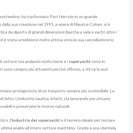
ne settembre, ha trasformato Port Hercule in un grande
n dalla sua creazione nel 1991, a opera di Maurice Cohen, si è
a da diporto di grandi dimensioni (barche a vela e yacht oltre i
d è stata un’edizione molto attesa vista la sua cancellazione lo
e, il settore sta andando molto bene e i
superyacht
sono in
ri sono sempre più attraenti perché offrono, a chi se lo può
ntano protagoniste di un trasporto sempre più sostenibile. La
i fatto. L’industria nautica, infatti, sta lavorando per attuare
vabili e preservare le risorse naturali.
stico,
l’industria dei
superyacht
è il terreno ideale per testare
 ultima analisi all’intero settore marittimo. Grazie a una clientela