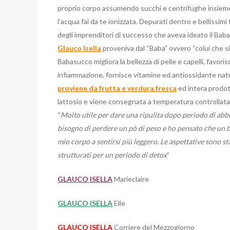
proprio corpo assumendo succhi e centrifughe insieme 
l’acqua fai da te ionizzata. Depurati dentro e bellissimi 
degli imprenditori di successo che aveva ideato il Bab
Glauco Isella
proveniva dal “Baba” ovvero “colui che si 
Babasucco migliora la bellezza di pelle e capelli, favor
infiammazione, fornisce vitamine ed antiossidante natur
proviene da frutta e verdura fresca
ed intera prodot
lattosio e viene consegnata a temperatura controllata
“
Molto utile per dare una ripulita dopo periodo di abbu
bisogno di perdere un pò di peso e ho pensato che un b
mio corpo a sentirsi più leggero. Le aspettative sono st
strutturati per un periodo di detox
”
GLAUCO ISELLA
Marieclaire
GLAUCO ISELLA
Elle
GLAUCO ISELLA
Corriere del Mezzogiorno