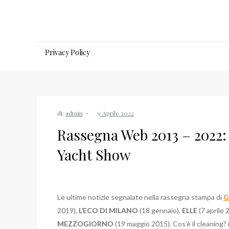
Salta
al
contenuto
Privacy Policy
di:
admin
Rassegna Web 2013 – 2022: 
Yacht Show
Le ultime notizie segnalate nella rassegna stampa di
G
2019),
L’ECO DI MILANO
(18 gennaio),
ELLE
(7 aprile 
MEZZOGIORNO
(19 maggio 2015). Cos’è il cleaning? il