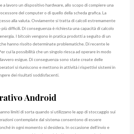
tte a lavoro un dispositivo hardware, allo scopo di compiere una
processore del computer o di quello della scheda grafica. La
ccesso alla valuta. Ovviamente si tratta di calcoli estremamente
iù difficili. Di conseguenza è richiesta una capacità di calcolo
nergia. I bitcoin vengono in pratica prodotti a seguito di un
 che hanno risolto determinate problematiche. Di recente le
 Per cui la possibilità che un singolo riesca ad operare in modo
o davvero esigue. Di conseguenza sono state create delle
ratori si riuniscono e mettono in attività i rispettivi sistemi in
gere dei risultati soddisfacenti.
erativo Android
anno limiti di sorta quando si utilizzano le app di stoccaggio sui
perazioni contemplate dal sistema consentono di essere
onché in ogni momento si desidera. In occasione dell’invio e