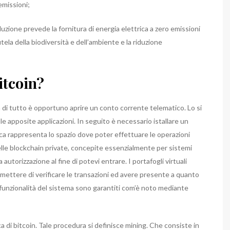
emissioni;
zione prevede la fornitura di energia elettrica a zero emissioni
tela della biodiversità e dell’ambiente e la riduzione
itcoin?
ma di tutto è opportuno aprire un conto corrente telematico. Lo si
e apposite applicazioni. In seguito è necessario istallare un
ca rappresenta lo spazio dove poter effettuare le operazioni
elle blockchain private, concepite essenzialmente per sistemi
 autorizzazione al fine di potevi entrare. I portafogli virtuali
ermettere di verificare le transazioni ed avere presente a quanto
a funzionalità del sistema sono garantiti com’è noto mediante
a di bitcoin. Tale procedura si definisce mining. Che consiste in