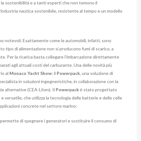
a sostenibilità e a tanti esperti che non temono il
’industria nautica sostenibile, resistente al tempo e un modello
o notevoli. Esattamente come le automobili, infatti, sono
 tipo di alimentazione non si producono fumi di scarico, a
te. Per la ricarica basta collegare l’imbarcazione direttamente
parati agli attuali costi del carburante.
Una delle novità più
io al
Monaco Yacht Show
: il
Powerpack
, una soluzione di
cialista in soluzioni ingegneristiche, in collaborazione con la
ie alternative (CEA-Liten).
Il
Powerpack
è stato progettato
versatile, che utilizza la tecnologia delle batterie e delle celle
pplicazioni concrete nel settore marino:
e permette di
spegnere
i generatori e sostituire il consumo di