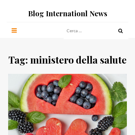
Salta
Blog Internationl News
al
contenuto
Ricerca
per:
Tag:
ministero della salute